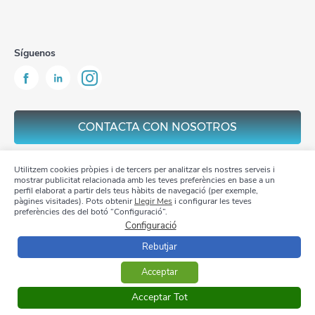
Síguenos
CONTACTA CON NOSOTROS
Utilitzem cookies pròpies i de tercers per analitzar els nostres serveis i
mostrar publicitat relacionada amb les teves preferències en base a un
perfil elaborat a partir dels teus hàbits de navegació (per exemple,
pàgines visitades). Pots obtenir
Llegir Mes
i configurar les teves
Aviso Legal
preferències des del botó “Configuració”.
Configuració
Política de privacidad
Rebutjar
Política de Cookies
Acceptar
Acceptar Tot
Copyright 2026 © GRUPO HIEMESA S.L. All rights reserved