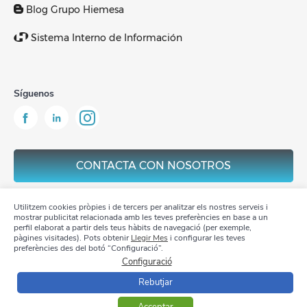
Blog Grupo Hiemesa
Sistema Interno de Información
Síguenos
CONTACTA CON NOSOTROS
Utilitzem cookies pròpies i de tercers per analitzar els nostres serveis i
mostrar publicitat relacionada amb les teves preferències en base a un
perfil elaborat a partir dels teus hàbits de navegació (per exemple,
pàgines visitades). Pots obtenir
Llegir Mes
i configurar les teves
Aviso Legal
preferències des del botó “Configuració”.
Configuració
Política de privacidad
Rebutjar
Política de Cookies