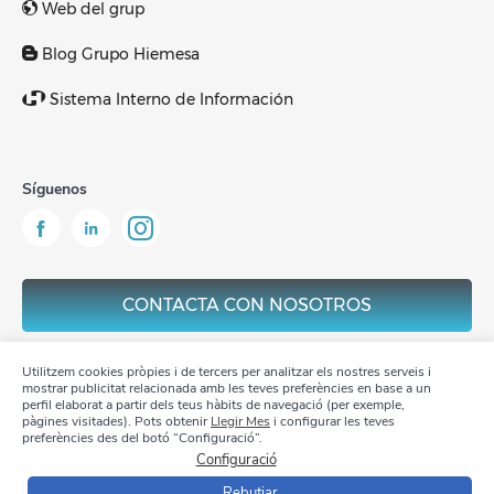
Web del grup
Blog Grupo Hiemesa
Sistema Interno de Información
Síguenos
CONTACTA CON NOSOTROS
Utilitzem cookies pròpies i de tercers per analitzar els nostres serveis i
mostrar publicitat relacionada amb les teves preferències en base a un
perfil elaborat a partir dels teus hàbits de navegació (per exemple,
pàgines visitades). Pots obtenir
Llegir Mes
i configurar les teves
Aviso Legal
preferències des del botó “Configuració”.
Configuració
Política de privacidad
Rebutjar