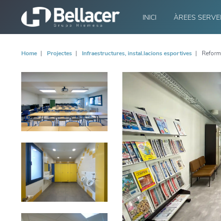
INICI
ÀREES SERVE
Home
Projectes
Infraestructures, instal.lacions esportives
Reform