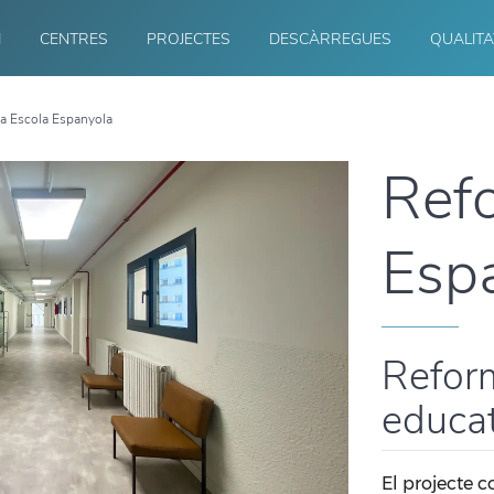
I
CENTRES
PROJECTES
DESCÀRREGUES
QUALITA
a Escola Espanyola
Ref
Esp
Reform
educa
El projecte co