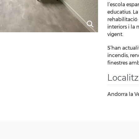
l’escola espa
educatius. La
rehabilitació 
interiors i la
vigent.
S’han actuali
incendis, ren
finestres amb 
Localit
Andorra la Ve