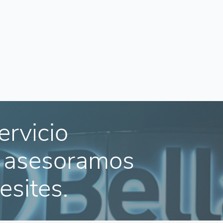
ervicio
e asesoramos
esites.