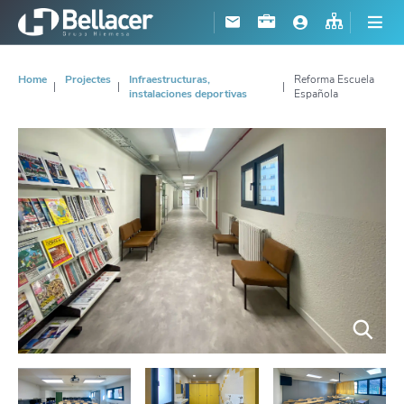
Home
Projectes
Infraestructuras,
Reforma Escuela
instalaciones deportivas
Española