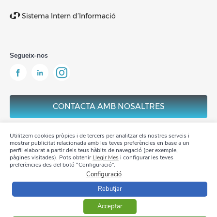
Sistema Intern d’Informació
Segueix-nos
CONTACTA AMB NOSALTRES
Utilitzem cookies pròpies i de tercers per analitzar els nostres serveis i
mostrar publicitat relacionada amb les teves preferències en base a un
perfil elaborat a partir dels teus hàbits de navegació (per exemple,
pàgines visitades). Pots obtenir
Llegir Mes
i configurar les teves
Avis Legal
preferències des del botó “Configuració”.
Configuració
Política de privacitat
Rebutjar
Política de Cookies
Acceptar