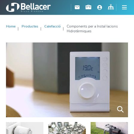
Home
Productes
Calefacció
Components per a Instal·lacions
Hidrotèrmiques