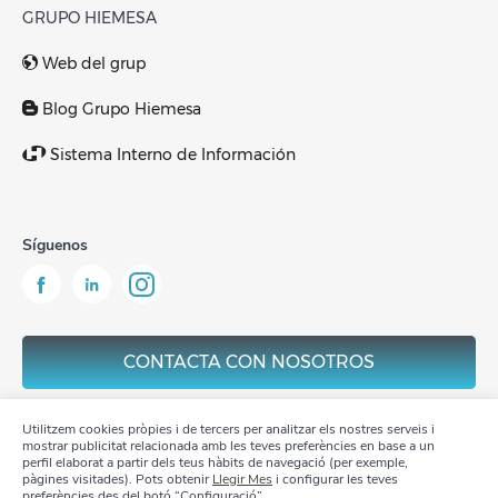
GRUPO HIEMESA
Web del grup
Blog Grupo Hiemesa
Sistema Interno de Información
Síguenos
CONTACTA CON NOSOTROS
Utilitzem cookies pròpies i de tercers per analitzar els nostres serveis i
mostrar publicitat relacionada amb les teves preferències en base a un
perfil elaborat a partir dels teus hàbits de navegació (per exemple,
pàgines visitades). Pots obtenir
Llegir Mes
i configurar les teves
Aviso Legal
preferències des del botó “Configuració”.