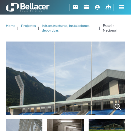
Home
Projectes
Infraestructuras, instalaciones
Estadio
deportivas
Nacional