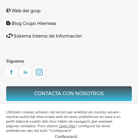
Web del grup
Blog Grupo Hiemesa
Sistema Interno de Información
Síguenos
CONTACTA CON NOSOTROS
Utilitzem cookies pròpies i de tercers per analitzar els nostres serveis i
mostrar publicitat relacionada amb les teves preferències en base a un
perfil elaborat a partir dels teus hàbits de navegació (per exemple,
pàgines visitades). Pots obtenir
Llegir Mes
i configurar les teves
Aviso Legal
preferències des del botó “Configuració”.
Configuració